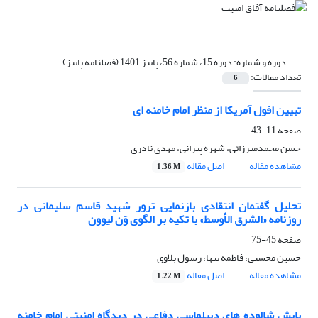
دوره و شماره:
دوره 15، شماره 56، پاییز 1401 (فصلنامه پاییز)
تعداد مقالات:
6
تبیین افول آمریکا از منظر امام خامنه ای
صفحه
11-43
حسن محمدمیرزائی، شهره پیرانی، مهدی نادری
مشاهده مقاله
اصل مقاله
1.36 M
تحلیل گفتمان انتقادی بازنمایی ترور شهید قاسم سلیمانی در
روزنامه «الشرق الأوسط» با تکیه بر الگوی وَن لیوون
صفحه
45-75
حسین محسنی، فاطمه تنها، رسول بلاوی
مشاهده مقاله
اصل مقاله
1.22 M
پایش شالوده های دیپلماسی دفاعی در دیدگاه امنیتی امام خامنه