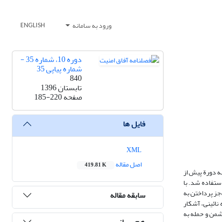
ورود به سامانه
ENGLISH
دوره 10، شماره 35 -
شماره پیاپی 35
840
تابستان 1396
صفحه
185-220
فایل ها
XML
اصل مقاله
419.81 K
ه دورة پیش از
ستفاده شد. با
جز پرداختن به
سابقه مقاله
نائینی، آشکار
دشمن و حمله به
هم رسانی