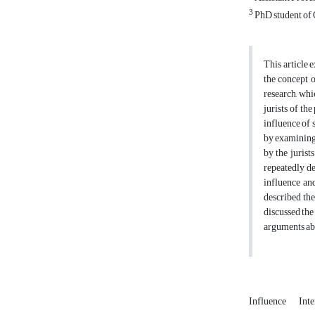
3
PhD student of 
This article 
the concept o
research, wh
jurists of th
influence of 
by examining 
by the juris
repeatedly d
influence an
described the
discussed the 
arguments abo
Influence
Inte