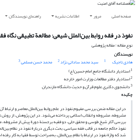
صفحه اصلی
مرور
اطلاعات نشریه
راهنمای نویسندگان
نفوذ در فقه روابط بین‌الملل شیعی: مطالعة تطبیقی نگاه 
نوع مقاله : مقاله پژوهشی
نویسندگان
3
2
1
هادی تاجیک
سید محمد ساداتی نژاد
محمد حسن مسلمی
1
استادیار دانشگاه جامع امام حسین(ع)
2
استادیار دفتر مطالعات وزارت امور خارجه
3
دانشجوی دکتری علوم قرآن و حدیث دانشگاه مازندران
چکیده
در این مقاله ضمن بررسی مفهوم نفوذ در علم روابط بین‌الملل معاصر و ارتباط آ
مشروطه، مشروطه و انقلاب اسلامی پرداخته می‌شود. در این پژوهش، از روش ت
بررسی آثار شیخ طوسی و محقق حلی، دو فقیه برجستة دورة پیش از مشروطه، مشخ
نفوذ حاکم جامعه در قالب فقه سیاسی، بحث دیگری دربارة نفوذ در نظام بین‌الم
شد که واژة نفوذ در ارتباط با نظام بین‌الملل، به‌صراحت توسط فقها به کار رفت