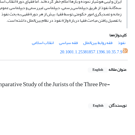
ایران و لیبی هوشیار نموده و بارها اعلام خطر کرده‌اند. اما فقهای دورة انقلاب اس
سه‌گانة نفوذ از طریق دیپلماسی رسمی، دیپلماسی غیررسمی و دیپلماسی عمومی 
زمانه و تصدیگری امور حکومتی توسط فقها، بیش از هر دورة فقهی به بحث نفوذ در
با تفصیل یافتن مباحث فقها دربارة واژة نفوذ در نظام بین‌الملل داشته است.
کلیدواژه‌ها
نفوذ
فقه روابط بین‌الملل
فقه سیاسی
انقلاب اسلامی
20.1001.1.25381857.1396.10.35.7.9
عنوان مقاله
English
parative Study of the Jurists of the Three Pre-
نویسندگان
English